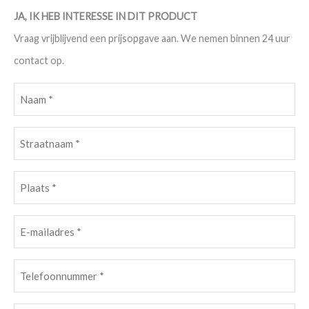
JA, IK HEB INTERESSE IN DIT PRODUCT
Vraag vrijblijvend een prijsopgave aan. We nemen binnen 24 uur
contact op.
Naam
(Vereist)
Straatnaam
(Vereist)
Plaats
(Vereist)
E-
mailadres
Telefoonnummer
(Vereist)
(Vereist)