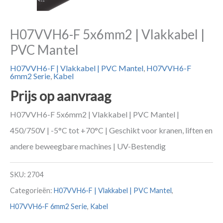
H07VVH6-F 5x6mm2 | Vlakkabel |
PVC Mantel
H07VVH6-F | Vlakkabel | PVC Mantel
,
H07VVH6-F
6mm2 Serie
,
Kabel
Prijs op aanvraag
H07VVH6-F 5x6mm2 | Vlakkabel | PVC Mantel |
450/750V | -5°C tot +70°C | Geschikt voor kranen, liften en
andere beweegbare machines | UV-Bestendig
SKU:
2704
Categorieën:
H07VVH6-F | Vlakkabel | PVC Mantel
,
H07VVH6-F 6mm2 Serie
,
Kabel