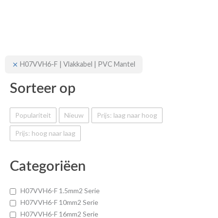
H07VVH6-F | Vlakkabel | PVC Mantel
Sorteer op
Populariteit
Nieuw
Prijs: laag naar hoog
Prijs: hoog naar laag
Categoriëen
H07VVH6-F 1.5mm2 Serie
H07VVH6-F 10mm2 Serie
H07VVH6-F 16mm2 Serie