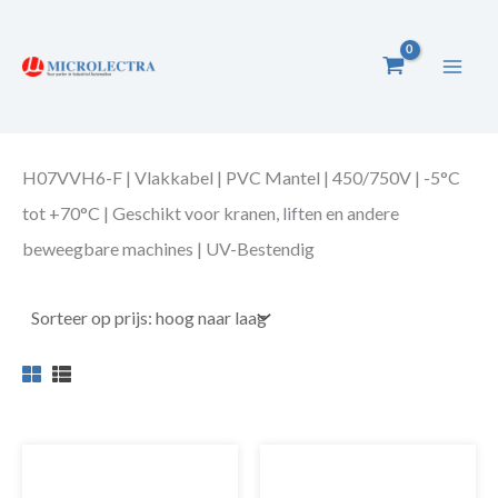
Ga
naar
de
inhoud
H07VVH6-F | Vlakkabel | PVC Mantel | 450/750V | -5°C
tot +70°C | Geschikt voor kranen, liften en andere
beweegbare machines | UV-Bestendig