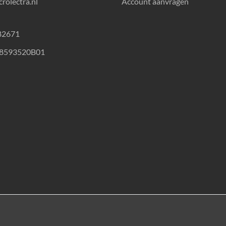
rolectra.nl
Account aanvragen
82671
18593520B01