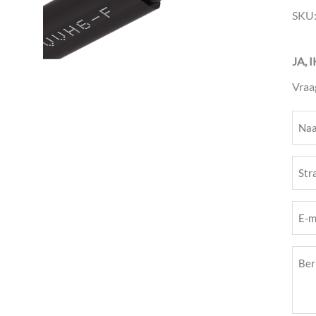
SKU
JA, 
Vraa
Naa
(Vere
Stra
(Vere
E-
mail
Beri
(Vere
(Vere