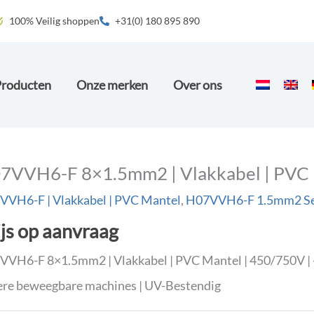
100% Veilig shoppen
+31(0) 180 895 890
Producten
Onze merken
Over ons
7VVH6-F 8×1.5mm2 | Vlakkabel | PVC
VVH6-F | Vlakkabel | PVC Mantel
,
H07VVH6-F 1.5mm2 Se
ijs op aanvraag
VH6-F 8×1.5mm2 | Vlakkabel | PVC Mantel | 450/750V | -5°
re beweegbare machines | UV-Bestendig