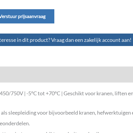
Verstuur prijsaanvraag
teresse in dit product? Vraag dan een zakelijk account aan!
0/750V | -5°C tot +70°C | Geschikt voor kranen, liften 
 sleepleiding voor bijvoorbeeld kranen, hefwerktuigen en
neonderdelen.