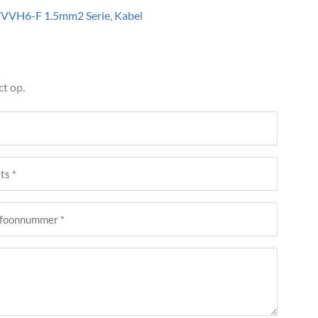
VVH6-F 1.5mm2 Serie
,
Kabel
t op.
s
st)
foonnummer
st)