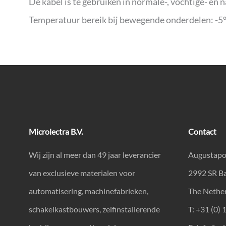
De kabel is te gebruiken in normale-, vochtige- en 
Temperatuur bereik bij bewegende onderdelen: -5°
Microlectra B.V.
Contact
Wij zijn al meer dan 49 jaar leverancier
Augustapo
van exclusieve materialen voor
2992 SR B
automatisering, machinefabrieken,
The Nethe
schakelkastbouwers, zelfinstallerende
T: +31 (0) 