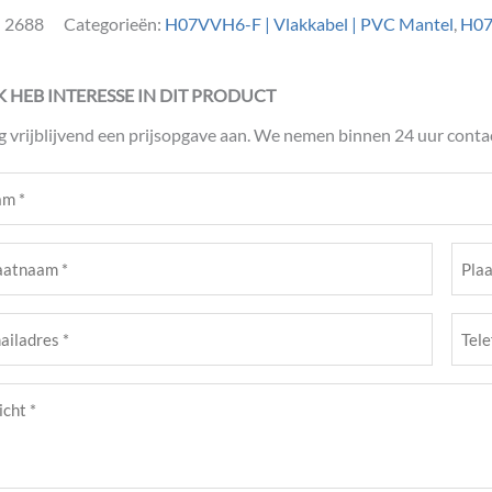
:
2688
Categorieën:
H07VVH6-F | Vlakkabel | PVC Mantel
,
H07
IK HEB INTERESSE IN DIT PRODUCT
g vrijblijvend een prijsopgave aan. We nemen binnen 24 uur contac
m
ist)
atnaam
Plaat
ist)
(Verei
Tele
adres
(Verei
cht
ist)
ist)