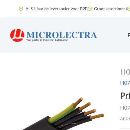
Ga
Al 51 Jaar de leverancier voor B2B
Groot assortiment
naar
de
inhoud
H0
H07
Pr
H07V
ande