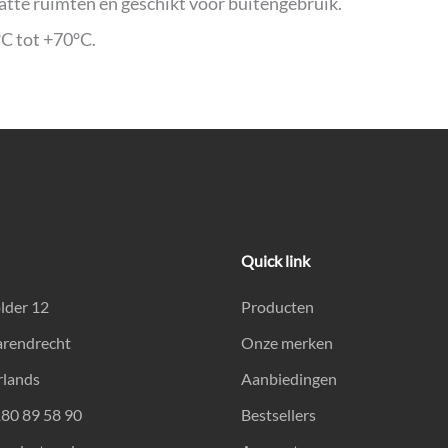
natte ruimten en geschikt voor buitengebruik.
C tot +70°C.
Quick link
lder 12
Producten
arendrecht
Onze merken
rlands
Aanbiedingen
180 89 58 90
Bestsellers