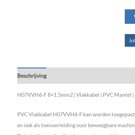
In
Beschrijving
Aanvullende informatie
H07VVH6-F 8×1.5mm2 | Vlakkabel | PVC Mantel | 45
PVC Vlakkabel H07VVH6-F kan worden toegepast als
en ook als toevoerleiding voor beweegbare machi