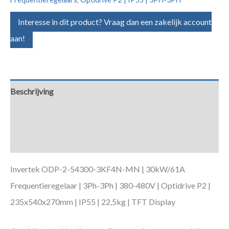
Interesse in dit product? Vraag dan een zakelijk account
aan!
Beschrijving
Aanvullende informatie
Downloads
Invertek ODP-2-54300-3KF4N-MN | 30kW/61A
Frequentieregelaar | 3Ph-3Ph | 380-480V | Optidrive P2 |
235x540x270mm | IP55 | 22,5kg | TFT Display