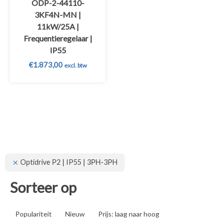
ODP-2-44110-
3KF4N-MN |
11kW/25A |
Frequentieregelaar |
IP55
€
1.873,00
excl. btw
Optidrive P2 | IP55 | 3PH-3PH
Sorteer op
Populariteit
Nieuw
Prijs: laag naar hoog