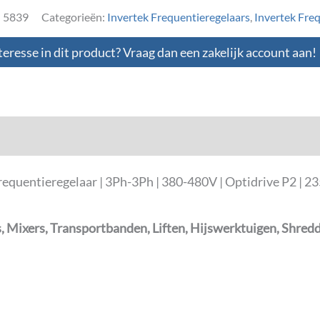
:
5839
Categorieën:
Invertek Frequentieregelaars
,
Invertek Fre
teresse in dit product? Vraag dan een zakelijk account aan!
loads
ntieregelaar | 3Ph-3Ph | 380-480V | Optidrive P2 | 23
 Mixers, Transportbanden, Liften, Hijswerktuigen, Shred