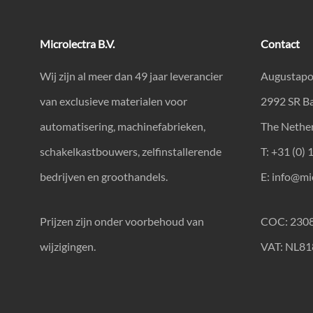
Microlectra B.V.
Contact
Wij zijn al meer dan 49 jaar leverancier
Augustapo
van exclusieve materialen voor
2992 SR B
automatisering, machinefabrieken,
The Nethe
schakelkastbouwers, zelfinstallerende
T: +31 (0) 
bedrijven en groothandels.
E:
info@mic
Prijzen zijn onder voorbehoud van
COC: 230
wijzigingen.
VAT: NL8