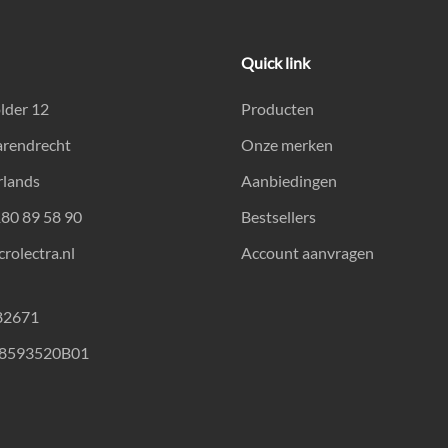
Quick link
lder 12
Producten
arendrecht
Onze merken
rlands
Aanbiedingen
180 89 58 90
Bestsellers
rolectra.nl
Account aanvragen
82671
18593520B01