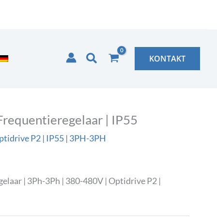
Zoeken
KONTAKT
quentieregelaar | IP55
tidrive P2 | IP55 | 3PH-3PH
ar | 3Ph-3Ph | 380-480V | Optidrive P2 |