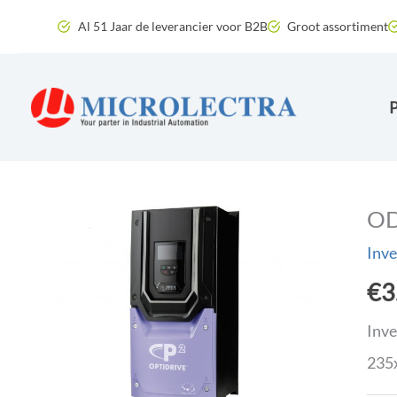
Ga
Al 51 Jaar de leverancier voor B2B
Groot assortiment
naar
de
inhoud
OD
Inve
€
3
Inve
235x