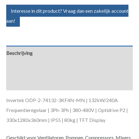
Interesse in dit product? Vraag dan een zakelijk account
aan!
Beschrijving
Aanvullende informatie
Downloads
Invertek ODP-2-74132-3KF4N-MN | 132kW/240A
Frequentieregelaar | 3Ph-3Ph | 380-480V | Optidrive P2 |
330x1280x360mm | IP55 | 80kg | TFT Display
Geschikt voor Ventilatoren, Pompen, Compressors, Mixers,