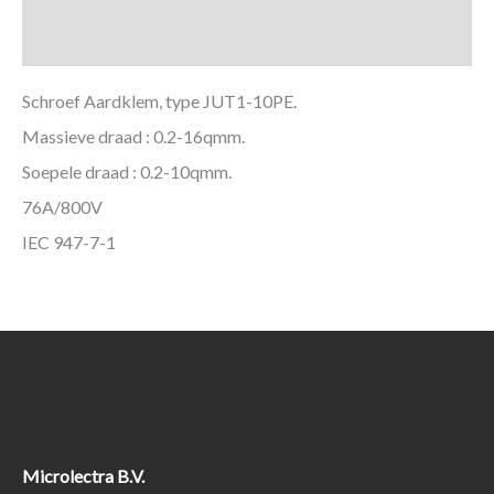
Aanvullende informatie
Schroef Aardklem, type JUT1-10PE.
Massieve draad : 0.2-16qmm.
Soepele draad : 0.2-10qmm.
76A/800V
IEC 947-7-1
Microlectra B.V.