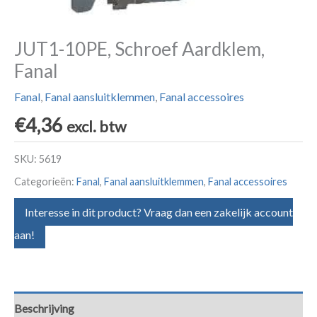
JUT1-10PE, Schroef Aardklem,
Fanal
Fanal
,
Fanal aansluitklemmen
,
Fanal accessoires
€
4,36
excl. btw
SKU:
5619
Categorieën:
Fanal
,
Fanal aansluitklemmen
,
Fanal accessoires
Interesse in dit product? Vraag dan een zakelijk account
aan!
Beschrijving