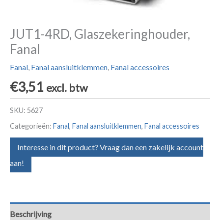
JUT1-4RD, Glaszekeringhouder,
Fanal
Fanal
,
Fanal aansluitklemmen
,
Fanal accessoires
€
3,51
excl. btw
SKU:
5627
Categorieën:
Fanal
,
Fanal aansluitklemmen
,
Fanal accessoires
Interesse in dit product? Vraag dan een zakelijk account
aan!
Beschrijving