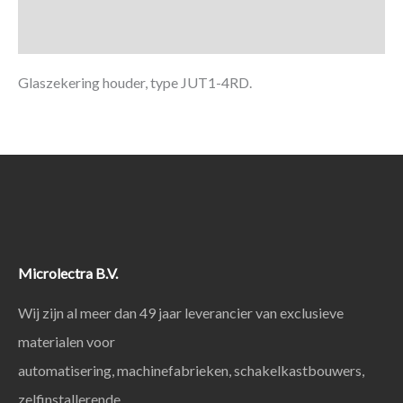
Aanvullende informatie
Glaszekering houder, type JUT1-4RD.
Microlectra B.V.
Wij zijn al meer dan 49 jaar leverancier van exclusieve
materialen voor
automatisering, machinefabrieken, schakelkastbouwers,
zelfinstallerende