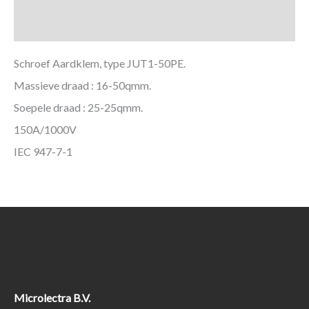
Aanvullende informatie
Schroef Aardklem, type JUT1-50PE.
Massieve draad : 16-50qmm.
Soepele draad : 25-25qmm.
150A/1000V
IEC 947-7-1
Microlectra B.V.