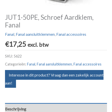
JUT1-50PE, Schroef Aardklem,
Fanal
Fanal
,
Fanal aansluitklemmen
,
Fanal accessoires
€
17,25
excl. btw
SKU:
5622
Categorieën:
Fanal
,
Fanal aansluitklemmen
,
Fanal accessoires
Interesse in dit product? Vraag dan een zakelijk account
aan!
Beschrijving