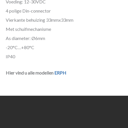
Voeding: 12-30VDC
4 polige Din-connector
Vierkante behuizing 33mmx33mm
Met schuifmechanisme
As diameter: Ø6mm
-20°C…+80°C
IP40
Hier vind u alle modellen
ERPH