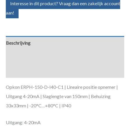
Interesse in dit product? Vraag dan een zakelijk account
aan!
Beschrijving
Aanvullende informatie
Downloads
Opkon ERPH-150-D-I40-C1 | Lineaire positie opnemer |
Uitgang 4-20mA | Slaglengte van 150mm | Behuizing
33x33mm | -20°C…+80°C | IP40
Uitgang: 4-20mA