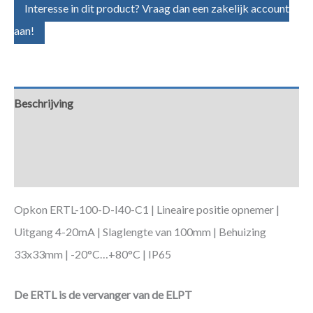
Interesse in dit product? Vraag dan een zakelijk account
aan!
Beschrijving
Aanvullende informatie
Downloads
Opkon ERTL-100-D-I40-C1 | Lineaire positie opnemer |
Uitgang 4-20mA | Slaglengte van 100mm | Behuizing
33x33mm | -20°C…+80°C | IP65
De ERTL is de vervanger van de ELPT