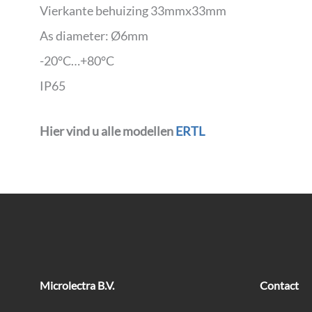
Vierkante behuizing 33mmx33mm
As diameter: Ø6mm
-20°C…+80°C
IP65
Hier vind u alle modellen
ERTL
Microlectra B.V.
Contact