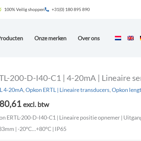
100% Veilig shoppen
+31(0) 180 895 890
Producten
Onze merken
Over ons
TL-200-D-I40-C1 | 4-20mA | Lineaire se
L 4-20mA
,
Opkon ERTL | Lineaire transducers
,
Opkon leng
80,61
excl. btw
n ERTL-200-D-I40-C1 | Lineaire positie opnemer | Uitgan
33mm | -20°C…+80°C | IP65