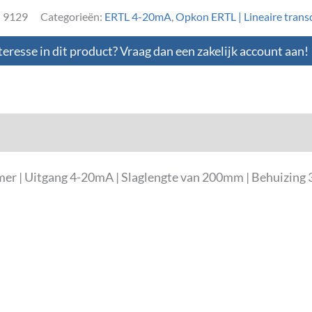
:
9129
Categorieën:
ERTL 4-20mA
,
Opkon ERTL | Lineaire trans
teresse in dit product? Vraag dan een zakelijk account aan!
loads
mer | Uitgang 4-20mA | Slaglengte van 200mm | Behuizin