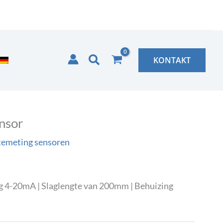
Zoeken
KONTAKT
nsor
temeting sensoren
g 4-20mA | Slaglengte van 200mm | Behuizing