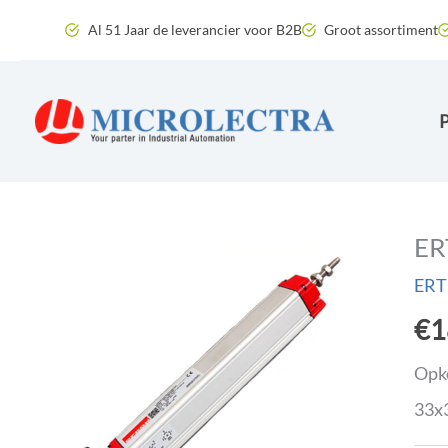
Ga
Al 51 Jaar de leverancier voor B2B
Groot assortiment
naar
de
inhoud
ER
ERT
€
1
Opko
33x