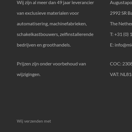
Wij zijn al meer dan 49 jaar leverancier
Augustapo
van exclusieve materialen voor
2992 SR B
automatisering, machinefabrieken,
The Nethe
schakelkastbouwers, zelfinstallerende
T: +31 (0) 
bedrijven en groothandels.
E:
info@mic
Prijzen zijn onder voorbehoud van
COC: 230
wijzigingen.
VAT: NL8
Wij verzenden met