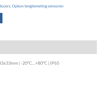
ducers
,
Opkon lengtemeting sensoren
g 33x33mm | -20°C…+80°C | IP65