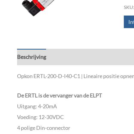
SKU
In
Beschrijving
Aanvullende informatie
Down
Opkon ERTL-200-D-I40-C1 | Lineaire positie opne
De ERTL is de vervanger van de ELPT
Uitgang: 4-20mA
Voeding: 12-30VDC
4 polige Din-connector