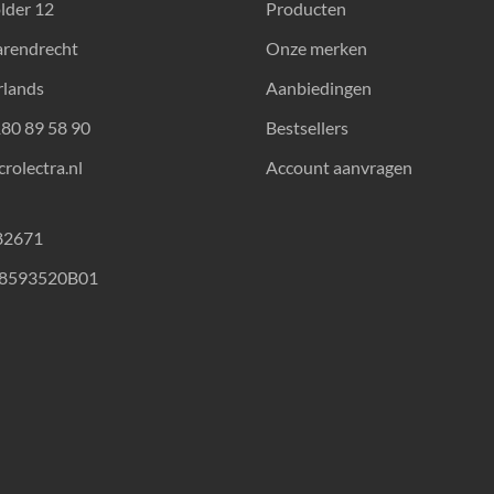
lder 12
Producten
arendrecht
Onze merken
rlands
Aanbiedingen
180 89 58 90
Bestsellers
rolectra.nl
Account aanvragen
82671
18593520B01