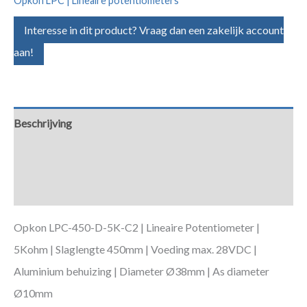
Opkon LPC | Lineaire potentiometers
Interesse in dit product? Vraag dan een zakelijk account
aan!
Beschrijving
Aanvullende informatie
Downloads
Opkon LPC-450-D-5K-C2 | Lineaire Potentiometer |
5Kohm | Slaglengte 450mm | Voeding max. 28VDC |
Aluminium behuizing | Diameter Ø38mm | As diameter
Ø10mm