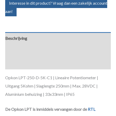
Interesse in dit product? Vraag dan een zakelijk account
aan!
Beschrijving
Aanvullende informatie
Downloads
Opkon LPT-250-D-5K-C1 | Lineaire Potentiometer |
Uitgang 5Kohm | Slaglengte 250mm | Max. 28VDC |
Aluminium behuizing | 33x33mm | IP65
De Opkon LPT is inmiddels vervangen door de
RTL