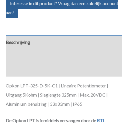
Interesse in dit product? Vraag dan een zakelijk account
aan!
Beschrijving
Aanvullende informatie
Downloads
Opkon LPT-325-D-5K-C1 | Lineaire Potentiometer |
Uitgang 5Kohm | Slaglengte 325mm | Max. 28VDC |
Aluminium behuizing | 33x33mm | IP65
De Opkon LPT is inmiddels vervangen door de
RTL