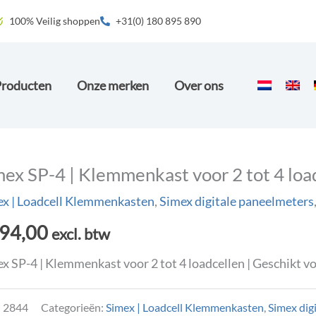
100% Veilig shoppen
+31(0) 180 895 890
Producten
Onze merken
Over ons
mex SP-4 | Klemmenkast voor 2 tot 4 loa
x | Loadcell Klemmenkasten
,
Simex digitale paneelmeters
94,00
excl. btw
x SP-4 | Klemmenkast voor 2 tot 4 loadcellen | Geschikt vo
:
2844
Categorieën:
Simex | Loadcell Klemmenkasten
,
Simex dig