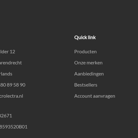
Quick link
lder 12
Producten
arendrecht
Onze merken
rlands
Aanbiedingen
180 89 58 90
Bestsellers
rolectra.nl
Account aanvragen
82671
18593520B01