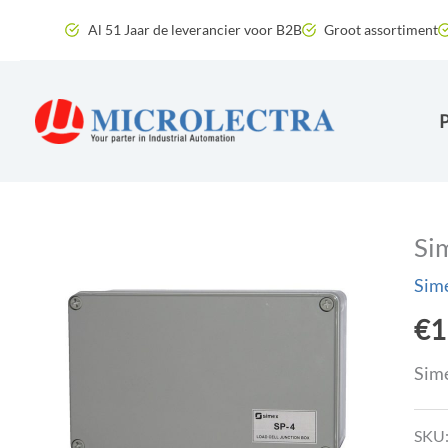
Ga
Al 51 Jaar de leverancier voor B2B
Groot assortiment
naar
de
inhoud
Si
Sime
€
1
Sime
SKU