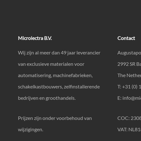
Microlectra B.V.
Contact
Wij zijn al meer dan 49 jaar leverancier
Augustapo
van exclusieve materialen voor
2992 SR B
automatisering, machinefabrieken,
The Nethe
schakelkastbouwers, zelfinstallerende
T: +31 (0) 
bedrijven en groothandels.
E:
info@mic
Prijzen zijn onder voorbehoud van
COC: 230
wijzigingen.
VAT: NL8