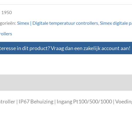
:
1950
gorieën:
Simex | Digitale temperatuur controllers
,
Simex digitale 
ollers
teresse in dit product? Vraag dan een zakelijk account aan!
loads
oller | IP67 Behuizing | Ingang Pt100/500/1000 | Voedin