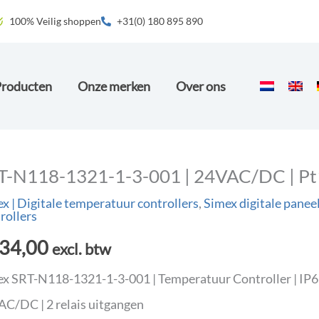
100% Veilig shoppen
+31(0) 180 895 890
Producten
Onze merken
Over ons
T-N118-1321-1-3-001 | 24VAC/DC | P
x | Digitale temperatuur controllers
,
Simex digitale panee
rollers
34,00
excl. btw
x SRT-N118-1321-1-3-001 | Temperatuur Controller | IP6
C/DC | 2 relais uitgangen