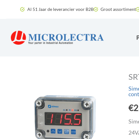
Ga
Al 51 Jaar de leverancier voor B2B
Groot assortiment
naar
de
inhoud
SR
Sime
cont
€
2
Sime
24VA