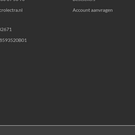
rolectra.nl
Account aanvragen
82671
18593520B01