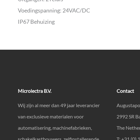
Voedingspanning: 24VAC/DC
IP67 Behuizing
Microlectra B.V.
Contact
Wij zijn al meer dan 49 jaar leverancier
Augustapo
van exclusieve materialen voor
2992 SR B
automatisering, machinefabrieken,
The Nethe
schakelkastbouwers, zelfinstallerende
T: +31 (0) 