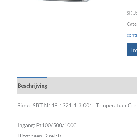
SKU
Cate
contr
In
Beschrijving
Aanvullende informatie
Down
Simex SRT-N118-1321-1-3-001 | Temperatuur Contr
Ingang: Pt100/500/1000
Uitgangen: 2 relais