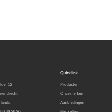
Quick link
lder 12
Producten
arendrecht
Onze merken
rlands
Aanbiedingen
180 89 58 90
Bestsellers