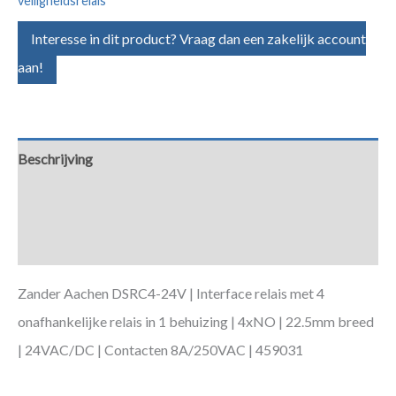
veiligheidsrelais
Interesse in dit product? Vraag dan een zakelijk account
aan!
Beschrijving
Aanvullende informatie
Downloads
Zander Aachen DSRC4-24V | Interface relais met 4
onafhankelijke relais in 1 behuizing | 4xNO | 22.5mm breed
| 24VAC/DC | Contacten 8A/250VAC | 459031