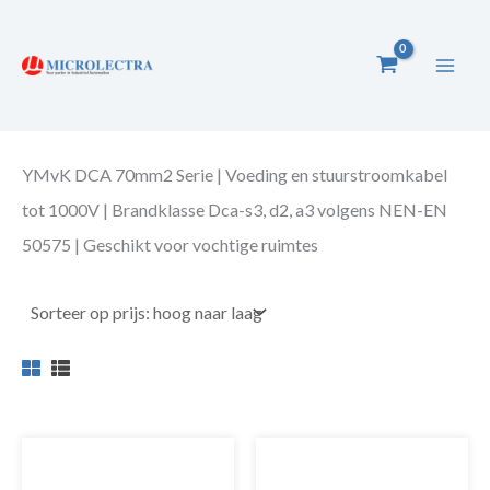
Ga
naar
de
inhoud
YMvK DCA 70mm2 Serie | Voeding en stuurstroomkabel
tot 1000V | Brandklasse Dca-s3, d2, a3 volgens NEN-EN
50575 | Geschikt voor vochtige ruimtes